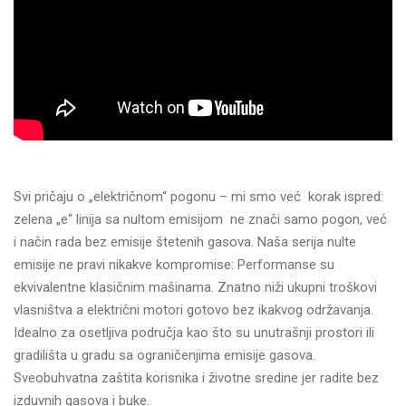
Svi pričaju o „električnom“ pogonu – mi smo već korak ispred:
zelena „e“ linija sa nultom emisijom ne znači samo pogon, već
i način rada bez emisije štetenih gasova. Naša serija nulte
emisije ne pravi nikakve kompromise: Performanse su
ekvivalentne klasičnim mašinama. Znatno niži ukupni troškovi
vlasništva a električni motori gotovo bez ikakvog održavanja.
Idealno za osetljiva područja kao što su unutrašnji prostori ili
gradilišta u gradu sa ograničenjima emisije gasova.
Sveobuhvatna zaštita korisnika i životne sredine jer radite bez
izduvnih gasova i buke.