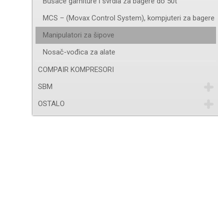
Bušaće garniture i svrdla za bagere do 50t
MCS – (Movax Control System), kompjuteri za bagere
Manipulatori za šipove
Nosač-vođica za alate
COMPAIR KOMPRESORI
SBM
OSTALO