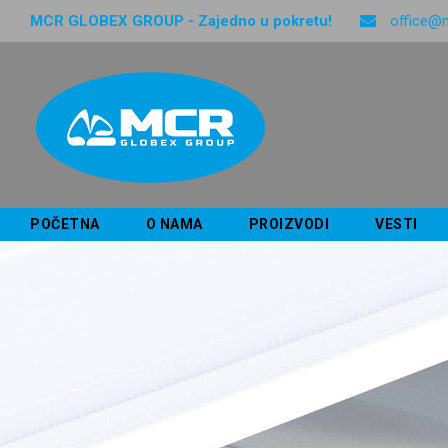
MCR GLOBEX GROUP - Zajedno u pokretu!
office@
POČETNA
O NAMA
PROIZVODI
VESTI