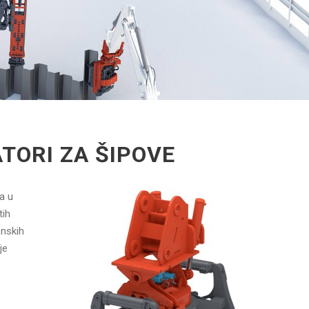
TORI ZA ŠIPOVE
la u
tih
onskih
je