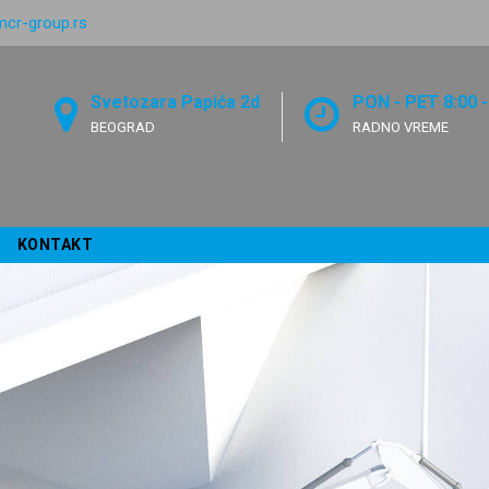
mcr-group.rs
Svetozara Papića 2d
PON - PET 8:00 -
BEOGRAD
RADNO VREME
KONTAKT