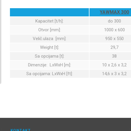
YAWMAX 300
Kapacitet [t/h]:
do 300
Otvor [mm]:
1000 x 600
Velič.ulaza [mm]:
950 x 550
Weight [t]:
29,7
Sa opcijama [t]:
38
Dimenzije: LxWxH [m]:
10 x 2,6 x 3,2
Sa opcijama: LxWxH [ft]:
14,6 x 3 x 3,2
KONTAKT