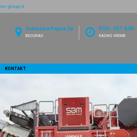
mcr-group.rs
Svetozara Papića 2d
PON - PET 8:00 -
BEOGRAD
RADNO VREME
KONTAKT