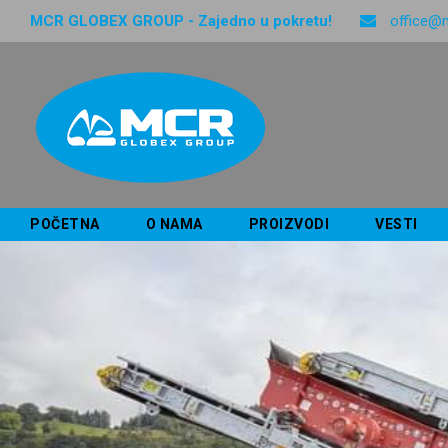
MCR GLOBEX GROUP - Zajedno u pokretu!
office@
POČETNA
O NAMA
PROIZVODI
VESTI