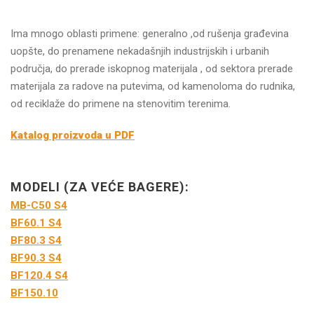
Ima mnogo oblasti primene: generalno ,od rušenja građevina
uopšte, do prenamene nekadašnjih industrijskih i urbanih
područja, do prerade iskopnog materijala , od sektora prerade
materijala za radove na putevima, od kamenoloma do rudnika,
od reciklaže do primene na stenovitim terenima.
Katalog proizvoda u PDF
MODELI (ZA VEĆE BAGERE):
MB-C50 S4
BF60.1 S4
BF80.3 S4
BF90.3 S4
BF120.4 S4
BF150.10