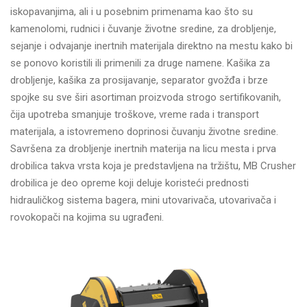
iskopavanjima, ali i u posebnim primenama kao što su
kamenolomi, rudnici i čuvanje životne sredine, za drobljenje,
sejanje i odvajanje inertnih materijala direktno na mestu kako bi
se ponovo koristili ili primenili za druge namene. Kašika za
drobljenje, kašika za prosijavanje, separator gvožđa i brze
spojke su sve širi asortiman proizvoda strogo sertifikovanih,
čija upotreba smanjuje troškove, vreme rada i transport
materijala, a istovremeno doprinosi čuvanju životne sredine.
Savršena za drobljenje inertnih materija na licu mesta i prva
drobilica takva vrsta koja je predstavljena na tržištu, MB Crusher
drobilica je deo opreme koji deluje koristeći prednosti
hidrauličkog sistema bagera, mini utovarivača, utovarivača i
rovokopači na kojima su ugrađeni.