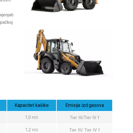
ijenjati
opačkoj
Kapacitet kašike
Emisija izd.gasova
1,0 m
Tier III/Tier IV f
3
1,2 m
Tier III/ Tier IV f
3