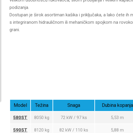
podizanja.
Dostupan je širok asortiman kašika i priključaka, a lako ćete ih m
s integriranom hidrauličnom ili mehaničkom spojkom na rovok
grani.
Model
Težina
Snaga
Dubina kopanja
580ST
8050 kg
72 kW / 97 ks
5,53 m
590ST
8120 kg
82 kW / 110 ks
5,88 m