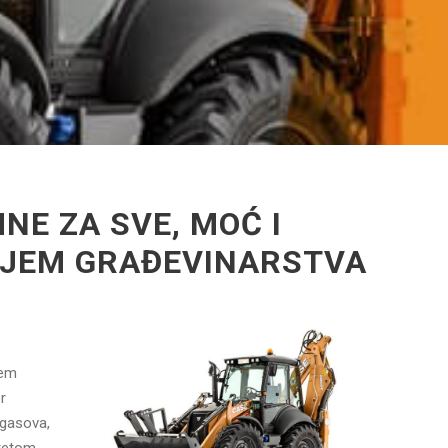
NE ZA SVE, MOĆ I
LJEM GRAĐEVINARSTVA
tem
r
 gasova,
itetom