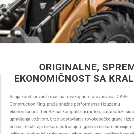
ORIGINALNE, SPREM
EKONOMIČNOST SA KRA
Serija kombinovanih mašina rovokopača- utovarivača, CASE
Construction King, pruža snažne performanse i izuzetnu
ekonomičnost. Tier 4 Final kompatibilni motori, automatski sis
upravljanja vožnjom, brzo postavljanje rovokopačke grane i izbo
brzina, rezultiraju niskom potrošnjom goriva i niskom emisijom
velikom udobnošću rukovaoca, silom probijanja i velikim kapac