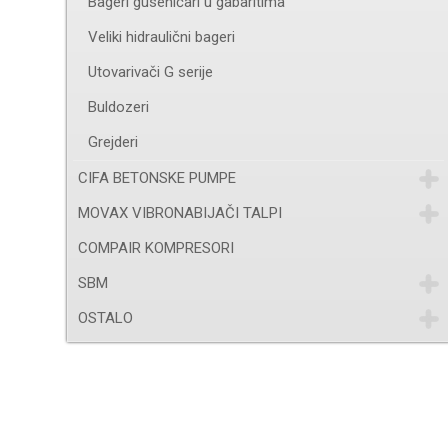
Bageri guseničari u gabaritima
Veliki hidraulični bageri
Utovarivači G serije
Buldozeri
Grejderi
CIFA BETONSKE PUMPE
MOVAX VIBRONABIJAČI TALPI
COMPAIR KOMPRESORI
SBM
OSTALO