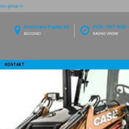
mcr-group.rs
Svetozara Papića 2d
PON - PET 8:00 -
BEOGRAD
RADNO VREME
KONTAKT