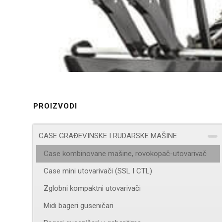
PROIZVODI
CASE GRAĐEVINSKE I RUDARSKE MAŠINE
Case kombinovane mašine, rovokopač-utovarivač
Case mini utovarivači (SSL I CTL)
Zglobni kompaktni utovarivači
Midi bageri guseničari