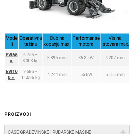
Mode
Operativna
Dubina
Performanse
Visina
li
težina
kopanja max.
motora
istovara max.
EW65
6,755 –
3,895 mm
36.3 kW
4,207 mm
»
8,003 kg
EW10
9,685 –
4,244 mm
55 kW
5,156 mm
0 »
11,036 kg
PROIZVODI
CASE GRAĐEVINSKE I RUDARSKE MAŠINE