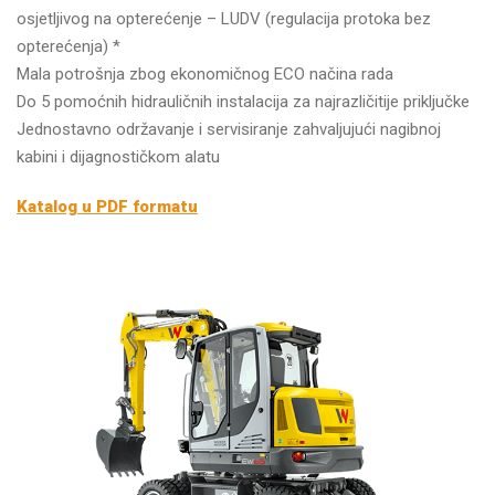
osjetljivog na opterećenje – LUDV (regulacija protoka bez
opterećenja) *
Mala potrošnja zbog ekonomičnog ECO načina rada
Do 5 pomoćnih hidrauličnih instalacija za najrazličitije priključke
Jednostavno održavanje i servisiranje zahvaljujući nagibnoj
kabini i dijagnostičkom alatu
Katalog u PDF formatu